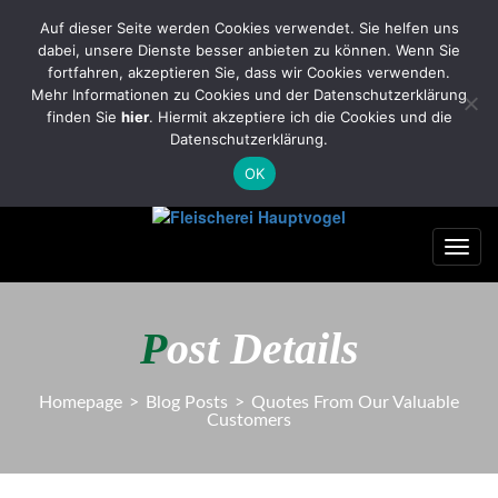
FleischereiHauptvogel@yahoo.com
Auf dieser Seite werden Cookies verwendet. Sie helfen uns
dabei, unsere Dienste besser anbieten zu können. Wenn Sie
Tel.: 035322/2701 Handy: 0174/7966281
fortfahren, akzeptieren Sie, dass wir Cookies verwenden.
0
Mehr Informationen zu Cookies und der Datenschutzerklärung
finden Sie
hier
. Hiermit akzeptiere ich die Cookies und die
Datenschutzerklärung.
OK
Toggl
navig
P
ost Details
Homepage
>
Blog Posts
>
Quotes From Our Valuable
Customers