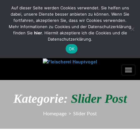
FleischereiHauptvogel@yahoo.com
Auf dieser Seite werden Cookies verwendet. Sie helfen uns
dabei, unsere Dienste besser anbieten zu können. Wenn Sie
Tel.: 035322/2701 Handy: 0174/7966281
fortfahren, akzeptieren Sie, dass wir Cookies verwenden.
0
Mehr Informationen zu Cookies und der Datenschutzerklärung
finden Sie
hier
. Hiermit akzeptiere ich die Cookies und die
Datenschutzerklärung.
OK
Toggl
navig
Kategorie:
Slider Post
Homepage
>
Slider Post