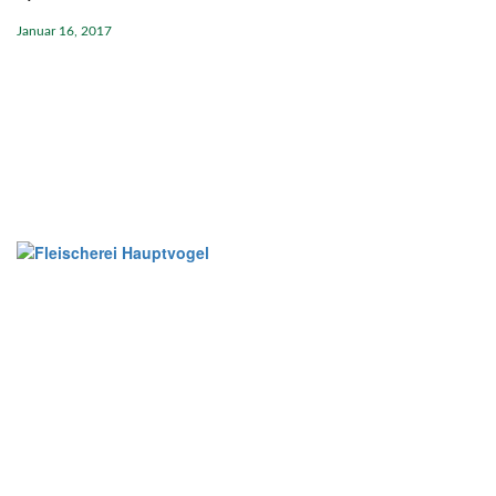
Januar 16, 2017
Kurze Wege - beste
Qualität für Sie!
UNSERE WURST HAT NUR 10
KILOMETER HINTER SICH.
Kontakt