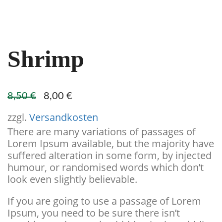
Shrimp
Ursprünglicher
Aktueller
8,50
€
8,00
€
Preis
Preis
war:
ist:
zzgl.
Versandkosten
8,50 €
8,00 €.
There are many variations of passages of
Lorem Ipsum available, but the majority have
suffered alteration in some form, by injected
humour, or randomised words which don’t
look even slightly believable.
If you are going to use a passage of Lorem
Ipsum, you need to be sure there isn’t