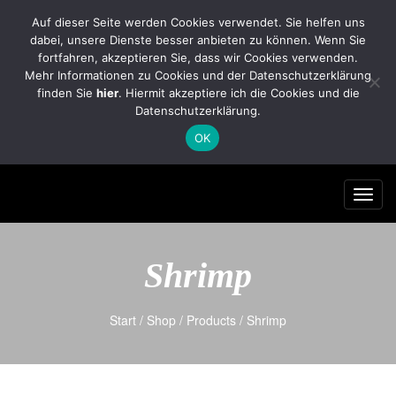
FleischereiHauptvogel@yahoo.com
Auf dieser Seite werden Cookies verwendet. Sie helfen uns
dabei, unsere Dienste besser anbieten zu können. Wenn Sie
Tel.: 035322/2701 Handy: 0174/7966281
fortfahren, akzeptieren Sie, dass wir Cookies verwenden.
0
Mehr Informationen zu Cookies und der Datenschutzerklärung
finden Sie
hier
. Hiermit akzeptiere ich die Cookies und die
Datenschutzerklärung.
OK
Toggl
navig
Shrimp
Start
/
Shop
/
Products
/ Shrimp