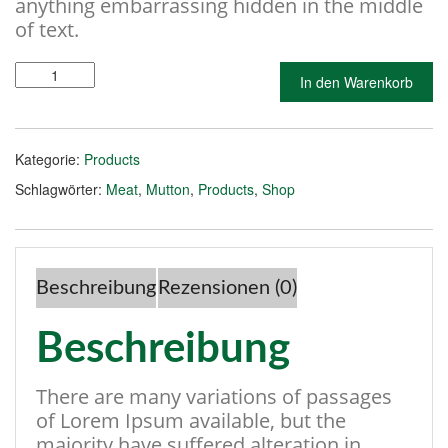
anything embarrassing hidden in the middle
of text.
Shrimp
In den Warenkorb
Menge
Kategorie:
Products
Schlagwörter:
Meat
,
Mutton
,
Products
,
Shop
Beschreibung
Rezensionen (0)
Beschreibung
There are many variations of passages
of Lorem Ipsum available, but the
majority have suffered alteration in