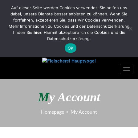
FleischereiHauptvogel@yahoo.com
Auf dieser Seite werden Cookies verwendet. Sie helfen uns
dabei, unsere Dienste besser anbieten zu können. Wenn Sie
Tel.: 035322/2701 Handy: 0174/7966281
fortfahren, akzeptieren Sie, dass wir Cookies verwenden.
0
Mehr Informationen zu Cookies und der Datenschutzerklärung
finden Sie
hier
. Hiermit akzeptiere ich die Cookies und die
Datenschutzerklärung.
OK
Toggl
navig
M
y Account
Homepage
>
My Account