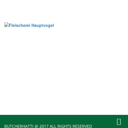
Qualität für Sie!
UNSERE WURST HAT NUR 10
KILOMETER HINTER SICH.
Kontakt
Impressum
Datenschutzerklärung
BUTCHERHATTI @ 2017 ALL RIGHTS RESERVED