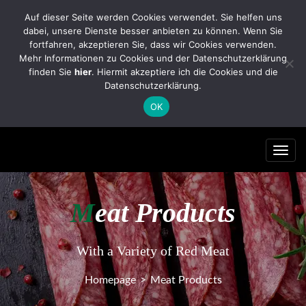
FleischereiHauptvogel@yahoo.com
Auf dieser Seite werden Cookies verwendet. Sie helfen uns
dabei, unsere Dienste besser anbieten zu können. Wenn Sie
Tel.: 035322/2701 Handy: 0174/7966281
fortfahren, akzeptieren Sie, dass wir Cookies verwenden.
0
Mehr Informationen zu Cookies und der Datenschutzerklärung
finden Sie
hier
. Hiermit akzeptiere ich die Cookies und die
Datenschutzerklärung.
OK
Toggl
navig
M
eat Products
With a Variety of Red Meat
Homepage
>
Meat Products