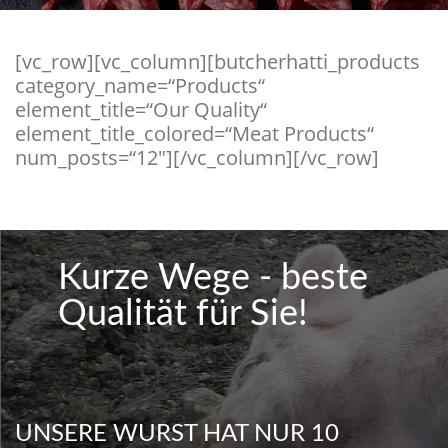
[vc_row][vc_column][butcherhatti_products
category_name=“Products“
element_title=“Our Quality“
element_title_colored=“Meat Products“
num_posts=“12″][/vc_column][/vc_row]
Kurze Wege - beste
Qualität für Sie!
UNSERE WURST HAT NUR 10